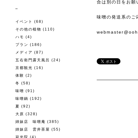
合は別の日をお願
味噌の発送系のご
イベント
(68)
その他の植物
(110)
webmaster@ooha
ハモ
(4)
プラン
(186)
メディア
(87)
五右衛門露天風呂
(24)
京都観光
(16)
体験
(2)
冬
(58)
味噌
(91)
味噌鍋
(192)
夏
(92)
大原
(328)
姉妹店 味噌庵
(385)
姉妹店 雲井茶屋
(55)
寂光院
(4)