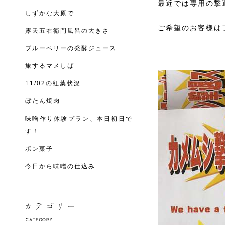
最近では専用の撃
しずかな大原で
ご希望のお客様は
露天五右衛門風呂の大きさ
ブルーベリーの発酵ジュース
旅するマメしば
11/02の紅葉状況
ぼたん焼肉
味噌作り体験プラン、本日初日で
す！
ポン菓子
今日から味噌の仕込み