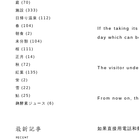
庭
(70)
施設
(333)
日帰り温泉
(112)
春
(104)
If the taking it
朝食
(2)
day which can b
未分類
(104)
桜
(111)
正月
(14)
秋
(72)
The visitor und
紅葉
(135)
蛍
(2)
雪
(22)
鮎
(25)
From now on, th
麹酵素ジュース
(6)
如果直接用電話和