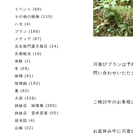
イベント
(68)
その他の植物
(110)
ハモ
(4)
プラン
(186)
メディア
(87)
五右衛門露天風呂
(24)
京都観光
(16)
体験
(2)
川遊びプランは予
冬
(58)
問い合わせいただ
味噌
(91)
味噌鍋
(192)
夏
(92)
大原
(328)
ご検討中のお客様
姉妹店 味噌庵
(385)
姉妹店 雲井茶屋
(55)
寂光院
(4)
山椒
(22)
お盆休み中に川遊