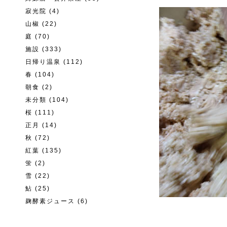
寂光院
(4)
山椒
(22)
庭
(70)
施設
(333)
日帰り温泉
(112)
春
(104)
朝食
(2)
未分類
(104)
桜
(111)
正月
(14)
秋
(72)
紅葉
(135)
蛍
(2)
雪
(22)
鮎
(25)
麹酵素ジュース
(6)