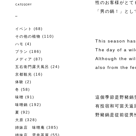
性のお客様がとて
「男の鍋！」とし
イベント
(68)
その他の植物
(110)
This season has
ハモ
(4)
The day of a wil
プラン
(186)
Although the wil
メディア
(87)
五右衛門露天風呂
(24)
also from the fe
京都観光
(16)
体験
(2)
冬
(58)
這個季節是野豬鍋
味噌
(91)
味噌鍋
(192)
有投宿和可當天返
夏
(92)
野豬鍋是從前從男
大原
(328)
姉妹店 味噌庵
(385)
姉妹店 雲井茶屋
(55)