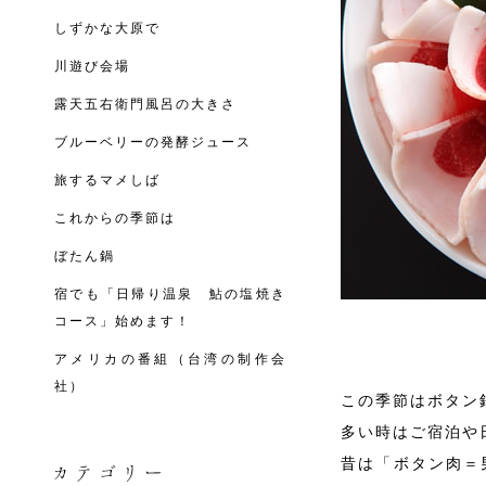
しずかな大原で
川遊び会場
露天五右衛門風呂の大きさ
ブルーベリーの発酵ジュース
旅するマメしば
これからの季節は
ぼたん鍋
宿でも「日帰り温泉 鮎の塩焼き
コース」始めます！
アメリカの番組（台湾の制作会
社）
この季節はボタン
多い時はご宿泊や
昔は「ボタン肉＝