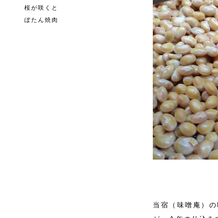
桜が咲くと
ぼたん焼肉
当宿（味噌庵）の