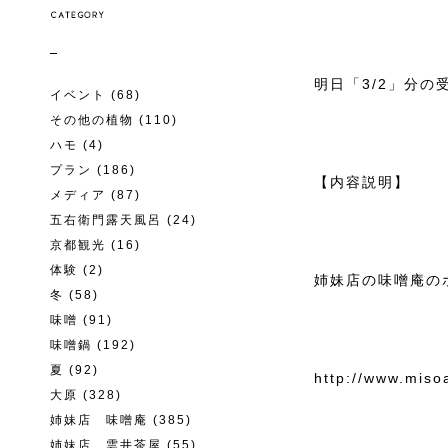
明日「3/2」分
イベント
(68)
その他の植物
(110)
ハモ
(4)
プラン
(186)
【内容説明】
メディア
(87)
五右衛門露天風呂
(24)
京都観光
(16)
体験
(2)
姉妹店の味噌庵の
冬
(58)
味噌
(91)
味噌鍋
(192)
夏
(92)
http://www.miso
大原
(328)
姉妹店 味噌庵
(385)
姉妹店 雲井茶屋
(55)