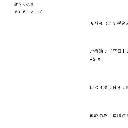
ぼたん焼肉
旅するマメしば
★料金（全て税込
ご宿泊：【平日】1
+朝食
日帰り温泉付き：味
体験のみ：味噌作り