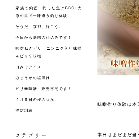
家族で釣堀！釣った魚はBBQ♪大
原の里で一味違う釣り体験
そうだ 京都、行こう。
今日から味噌の仕込みです！
味噌ねぎピザ ニンニク入り味噌
＆ピリ辛味噌
白みそアイス
みょうがの塩漬け
ピリ辛味噌 販売再開です！
４月９日の桜の状況
味噌作り体験は本
消防訓練
本日はまだまだ当