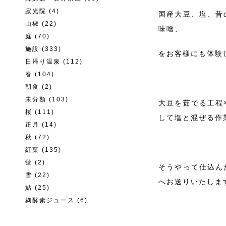
寂光院
(4)
国産大豆、塩、昔
山椒
(22)
味噌、
庭
(70)
施設
(333)
をお客様にも体験
日帰り温泉
(112)
春
(104)
朝食
(2)
未分類
(103)
大豆を茹でる工程
桜
(111)
して塩と混ぜる作
正月
(14)
秋
(72)
紅葉
(135)
蛍
(2)
そうやって仕込ん
雪
(22)
へお送りいたしま
鮎
(25)
麹酵素ジュース
(6)