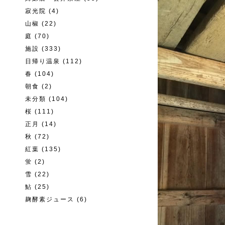
寂光院
(4)
山椒
(22)
庭
(70)
施設
(333)
日帰り温泉
(112)
春
(104)
朝食
(2)
未分類
(104)
桜
(111)
正月
(14)
秋
(72)
紅葉
(135)
蛍
(2)
雪
(22)
鮎
(25)
麹酵素ジュース
(6)