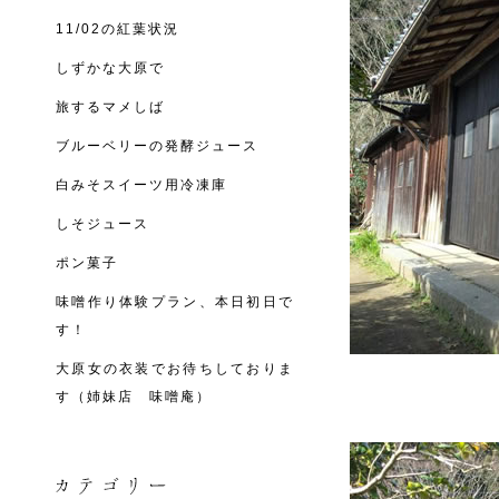
11/02の紅葉状況
しずかな大原で
旅するマメしば
ブルーベリーの発酵ジュース
白みそスイーツ用冷凍庫
しそジュース
ポン菓子
味噌作り体験プラン、本日初日で
す！
大原女の衣装でお待ちしておりま
す（姉妹店 味噌庵）