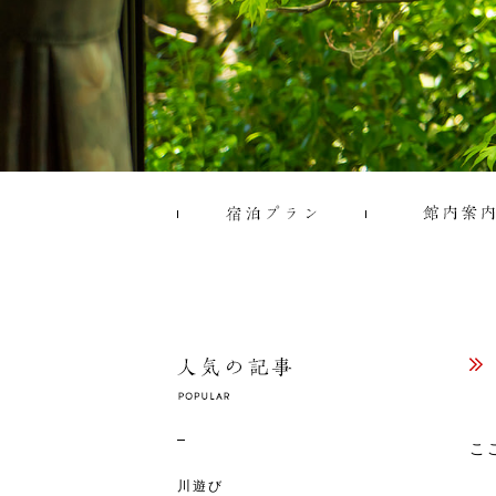
こ
川遊び