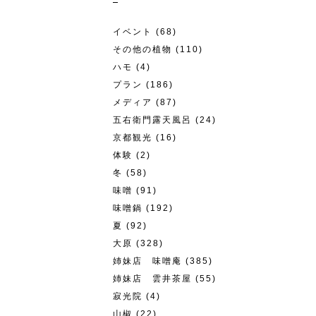
イベント
(68)
その他の植物
(110)
ハモ
(4)
プラン
(186)
メディア
(87)
五右衛門露天風呂
(24)
京都観光
(16)
体験
(2)
冬
(58)
味噌
(91)
味噌鍋
(192)
夏
(92)
大原
(328)
姉妹店 味噌庵
(385)
姉妹店 雲井茶屋
(55)
寂光院
(4)
山椒
(22)