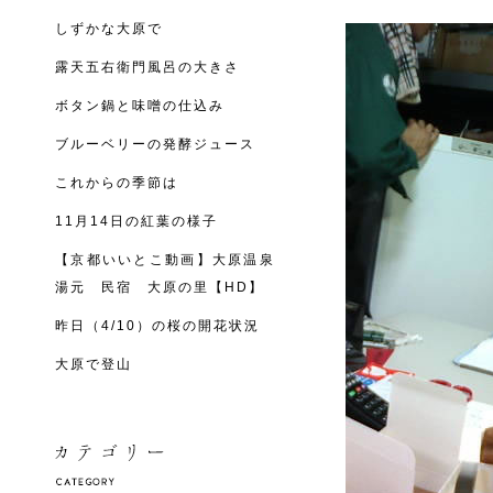
しずかな大原で
露天五右衛門風呂の大きさ
ボタン鍋と味噌の仕込み
ブルーベリーの発酵ジュース
これからの季節は
11月14日の紅葉の様子
【京都いいとこ動画】大原温泉
湯元 民宿 大原の里【HD】
昨日（4/10）の桜の開花状況
大原で登山