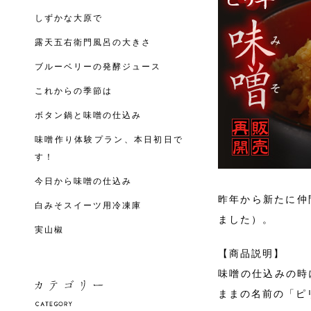
しずかな大原で
露天五右衛門風呂の大きさ
ブルーベリーの発酵ジュース
これからの季節は
ボタン鍋と味噌の仕込み
味噌作り体験プラン、本日初日で
す！
今日から味噌の仕込み
昨年から新たに仲
白みそスイーツ用冷凍庫
ました）。
実山椒
【商品説明】
味噌の仕込みの時
ままの名前の「ピ