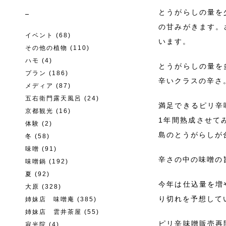
とうがらしの量を
の甘みがきます。
イベント
(68)
います。
その他の植物
(110)
ハモ
(4)
とうがらしの量を
プラン
(186)
辛いクラスの辛さ
メディア
(87)
五右衛門露天風呂
(24)
満足できるピリ辛
京都観光
(16)
1年間熟成させて
体験
(2)
島のとうがらしが
冬
(58)
味噌
(91)
辛さの中の味噌の
味噌鍋
(192)
夏
(92)
今年は仕込量を増
大原
(328)
り切れを予想して
姉妹店 味噌庵
(385)
姉妹店 雲井茶屋
(55)
ピリ辛味噌販売再
寂光院
(4)