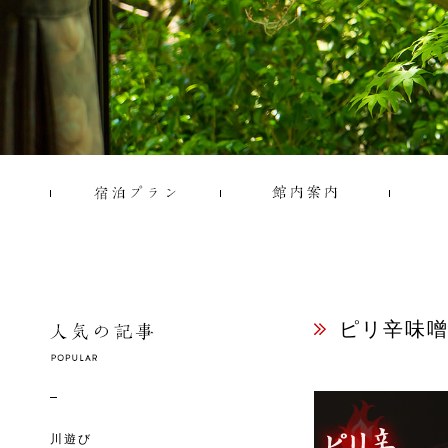
ピリ辛味
川遊び