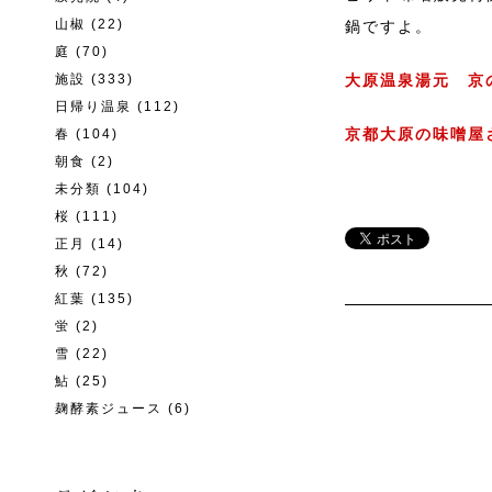
山椒
(22)
鍋ですよ。
庭
(70)
施設
(333)
大原温泉湯元 京
日帰り温泉
(112)
京都大原の味噌屋
春
(104)
朝食
(2)
未分類
(104)
桜
(111)
正月
(14)
秋
(72)
紅葉
(135)
蛍
(2)
雪
(22)
鮎
(25)
麹酵素ジュース
(6)