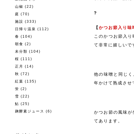
山椒
(22)
?
庭
(70)
施設
(333)
【
かつお節入り味
日帰り温泉
(112)
このかつお節入り
春
(104)
朝食
(2)
て非常に嬉しいで
未分類
(104)
桜
(111)
正月
(14)
秋
(72)
他の味噌と同じく
紅葉
(135)
年かけて熟成させ
蛍
(2)
雪
(22)
鮎
(25)
麹酵素ジュース
(6)
かつお節の風味が
てあります。