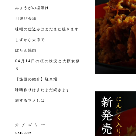
みょうがの塩漬け
川遊び会場
味噌の仕込みはまだまだ続きます
しずかな大原で
ぼたん焼肉
04月14日の桜の状況と大原女祭
り
【施設の紹介】駐車場
味噌作りはまだまだ続きます
旅するマメしば