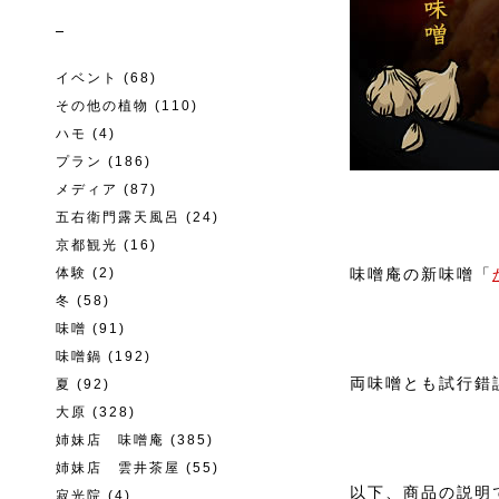
イベント
(68)
その他の植物
(110)
ハモ
(4)
プラン
(186)
メディア
(87)
五右衛門露天風呂
(24)
京都観光
(16)
体験
(2)
味噌庵の新味噌「
冬
(58)
味噌
(91)
味噌鍋
(192)
両味噌とも試行錯
夏
(92)
大原
(328)
姉妹店 味噌庵
(385)
姉妹店 雲井茶屋
(55)
以下、商品の説明
寂光院
(4)