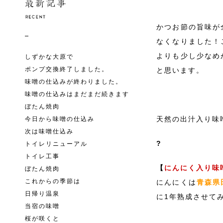
かつお節の旨味が
なくなりました！
よりも少し少なめ
しずかな大原で
ポンプ交換終了しました。
と思います。
味噌の仕込みが終わりました。
味噌の仕込みはまだまだ続きます
ぼたん焼肉
天然の出汁入り味
今日から味噌の仕込み
次は味噌仕込み
?
トイレリニューアル
トイレ工事
【
にんにく入り味
ぼたん焼肉
これからの季節は
にんにくは
青森県
日帰り温泉
に1年熟成させて
当宿の味噌
桜が咲くと