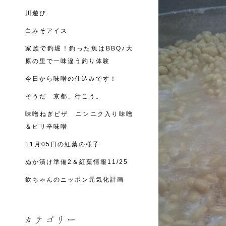
川遊び
白みそアイス
家族で釣堀！釣った魚はBBQ♪大
原の里で一味違う釣り体験
今日から味噌の仕込みです！
そうだ 京都、行こう。
味噌ねぎピザ ニンニク入り味噌
＆ピリ辛味噌
11月05日の紅葉の様子
ぬか漬け準備2＆紅葉情報11/25
欽ちゃんのニッポン元気化計画