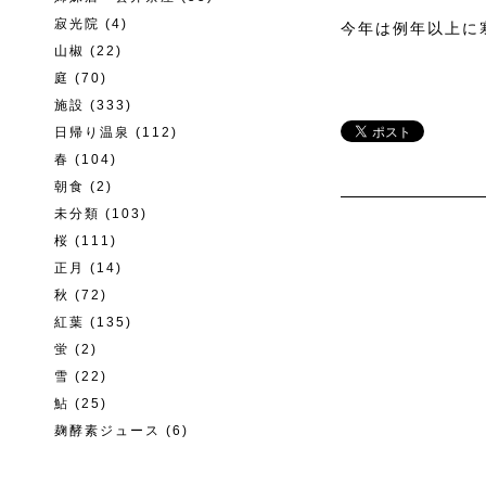
寂光院
(4)
今年は例年以上に
山椒
(22)
庭
(70)
施設
(333)
日帰り温泉
(112)
春
(104)
朝食
(2)
未分類
(103)
桜
(111)
正月
(14)
秋
(72)
紅葉
(135)
蛍
(2)
雪
(22)
鮎
(25)
麹酵素ジュース
(6)