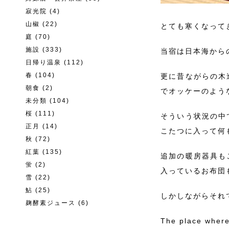
寂光院
(4)
山椒
(22)
とても寒くなって
庭
(70)
施設
(333)
当宿は日本海から
日帰り温泉
(112)
春
(104)
更に昔ながらの木
朝食
(2)
でオッケーのよう
未分類
(104)
桜
(111)
そういう状況の中
正月
(14)
こたつに入って何
秋
(72)
紅葉
(135)
追加の暖房器具も
蛍
(2)
入っているお布団
雪
(22)
鮎
(25)
しかしながらそれ
麹酵素ジュース
(6)
The place where 