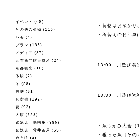
イベント
(68)
・荷物はお預かり
その他の植物
(110)
・着替えのお部屋
ハモ
(4)
プラン
(186)
メディア
(87)
五右衛門露天風呂
(24)
13:00 川遊び
京都観光
(16)
体験
(2)
冬
(58)
味噌
(91)
13:30 川遊び
味噌鍋
(192)
夏
(92)
大原
(328)
姉妹店 味噌庵
(385)
・魚つかみ大会（
姉妹店 雲井茶屋
(55)
・獲った魚はその
寂光院
(4)