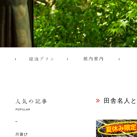
田舎名人
川遊び