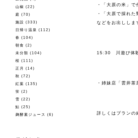
・「大原の米」で
山椒
(22)
・「大原で採れた
庭
(70)
施設
(333)
などをお出ししま
日帰り温泉
(112)
春
(104)
朝食
(2)
15:30 川遊び
未分類
(104)
桜
(111)
正月
(14)
秋
(72)
・姉妹店「雲井茶
紅葉
(135)
蛍
(2)
雪
(22)
鮎
(25)
詳しくはプランの
麹酵素ジュース
(6)