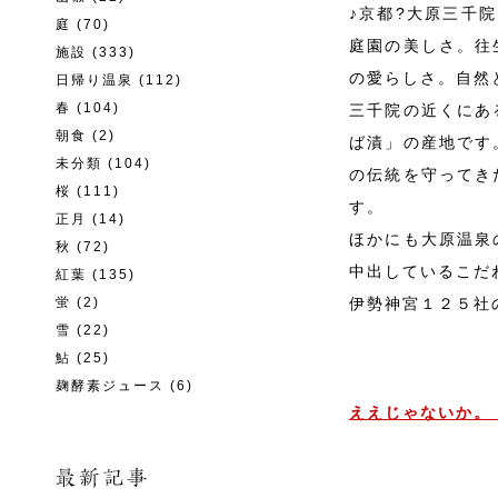
♪京都?大原三千
庭
(70)
庭園の美しさ。往
施設
(333)
の愛らしさ。自然
日帰り温泉
(112)
春
(104)
三千院の近くにあ
朝食
(2)
ば漬」の産地です
未分類
(104)
の伝統を守ってき
桜
(111)
す。
正月
(14)
ほかにも大原温泉
秋
(72)
中出しているこだ
紅葉
(135)
蛍
(2)
伊勢神宮１２５社
雪
(22)
鮎
(25)
麹酵素ジュース
(6)
ええじゃないか。（