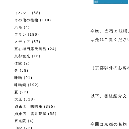
イベント
(68)
その他の植物
(110)
ハモ
(4)
今晩、当宿と味噌
プラン
(186)
ば是非ご覧くださ
メディア
(87)
五右衛門露天風呂
(24)
京都観光
(16)
体験
(2)
（京都以外のお客
冬
(58)
味噌
(91)
味噌鍋
(192)
夏
(92)
以下、番組紹介文
大原
(328)
姉妹店 味噌庵
(385)
姉妹店 雲井茶屋
(55)
寂光院
(4)
今回は京都の名物
山椒
(22)