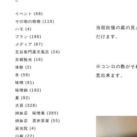
イベント
(68)
その他の植物
(110)
当宿自慢の庭の見
ハモ
(4)
だけます。
プラン
(186)
メディア
(87)
五右衛門露天風呂
(24)
京都観光
(16)
※コンロの数がそ
体験
(2)
冬
(58)
意出来ます。
味噌
(91)
味噌鍋
(192)
夏
(92)
大原
(328)
姉妹店 味噌庵
(385)
姉妹店 雲井茶屋
(55)
寂光院
(4)
山椒
(22)