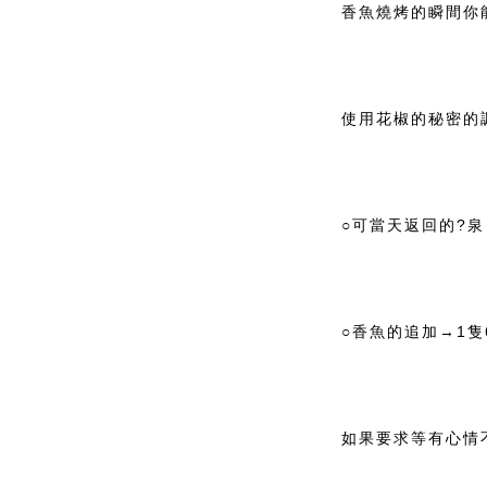
香魚燒烤的瞬間你
使用花椒的秘密的
○可當天返回的?泉
○香魚的追加→1隻6
如果要求等有心情