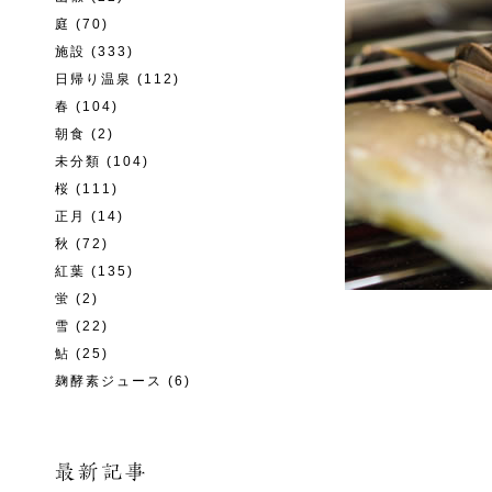
庭
(70)
施設
(333)
日帰り温泉
(112)
春
(104)
朝食
(2)
未分類
(104)
桜
(111)
正月
(14)
秋
(72)
紅葉
(135)
蛍
(2)
雪
(22)
鮎
(25)
麹酵素ジュース
(6)