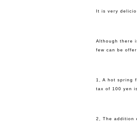
It is very delici
Although there i
few can be offe
1, A hot spring 
tax of 100 yen i
2, The addition 