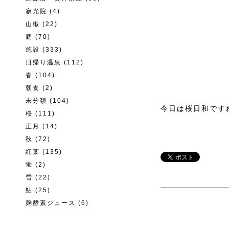
寂光院
(4)
山椒
(22)
庭
(70)
施設
(333)
日帰り温泉
(112)
春
(104)
朝食
(2)
未分類
(104)
今日は桜日和です
桜
(111)
正月
(14)
秋
(72)
紅葉
(135)
蛍
(2)
雪
(22)
鮎
(25)
麹酵素ジュース
(6)