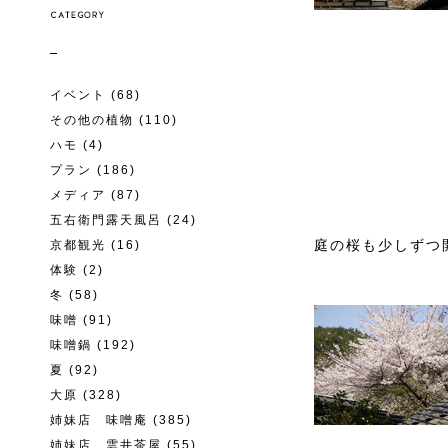
イベント
(68)
その他の植物
(110)
ハモ
(4)
プラン
(186)
メディア
(87)
五右衛門露天風呂
(24)
庭の桜も少しずつ
京都観光
(16)
体験
(2)
冬
(58)
味噌
(91)
味噌鍋
(192)
夏
(92)
大原
(328)
姉妹店 味噌庵
(385)
姉妹店 雲井茶屋
(55)