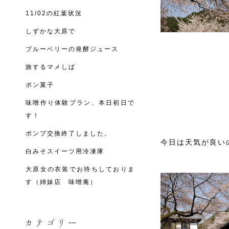
11/02の紅葉状況
しずかな大原で
ブルーベリーの発酵ジュース
旅するマメしば
ポン菓子
味噌作り体験プラン、本日初日で
す！
ポンプ交換終了しました。
今日は天気が良い
白みそスイーツ用冷凍庫
大原女の衣装でお待ちしておりま
す（姉妹店 味噌庵）