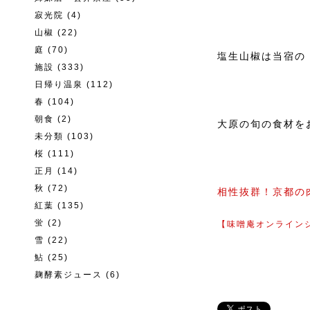
寂光院
(4)
山椒
(22)
庭
(70)
塩生山椒は当宿の
施設
(333)
日帰り温泉
(112)
春
(104)
朝食
(2)
大原の旬の食材をお
未分類
(103)
桜
(111)
正月
(14)
秋
(72)
相性抜群！京都の
紅葉
(135)
蛍
(2)
【味噌庵オンライン
雪
(22)
鮎
(25)
麹酵素ジュース
(6)