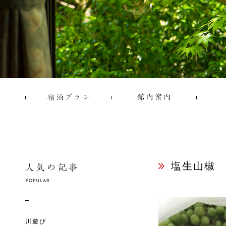
塩生山椒
川遊び