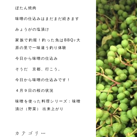
ぼたん焼肉
味噌の仕込みはまだまだ続きます
みょうがの塩漬け
家族で釣堀！釣った魚はBBQ♪大
原の里で一味違う釣り体験
今日から味噌の仕込み
そうだ 京都、行こう。
今日から味噌の仕込みです！
４月９日の桜の状況
味噌を使った料理シリーズ：味噌
漬け（野菜） 出来上がり