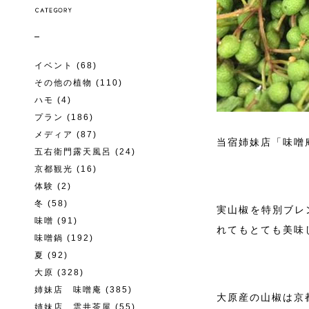
イベント
(68)
その他の植物
(110)
ハモ
(4)
プラン
(186)
メディア
(87)
当宿姉妹店「味噌
五右衛門露天風呂
(24)
京都観光
(16)
体験
(2)
冬
(58)
実山椒を特別ブレ
味噌
(91)
れてもとても美味
味噌鍋
(192)
夏
(92)
大原
(328)
姉妹店 味噌庵
(385)
大原産の山椒は京
姉妹店 雲井茶屋
(55)