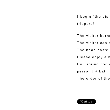
I begin “the dis
trippers!
The visitor burn
The visitor can 
The bean paste 
Please enjoy a h
Hot spring for 
person ] + bath 
The order of the