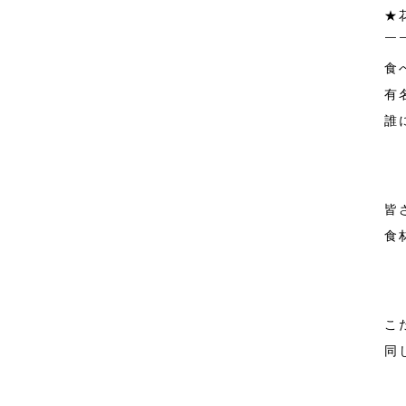
★
￣
食
有
誰
皆
食
こ
同