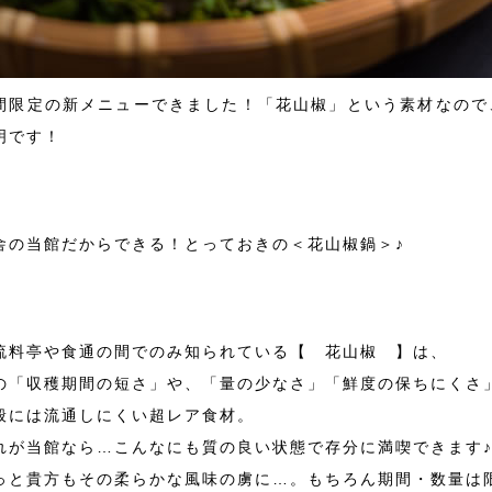
間限定の新メニューできました！「花山椒」という素材なので
明です！
舎の当館だからできる！とっておきの＜花山椒鍋＞♪
流料亭や食通の間でのみ知られている【 花山椒 】は、
の「収穫期間の短さ」や、「量の少なさ」「鮮度の保ちにくさ
般には流通しにくい超レア食材。
れが当館なら…こんなにも質の良い状態で存分に満喫できます
っと貴方もその柔らかな風味の虜に…。もちろん期間・数量は