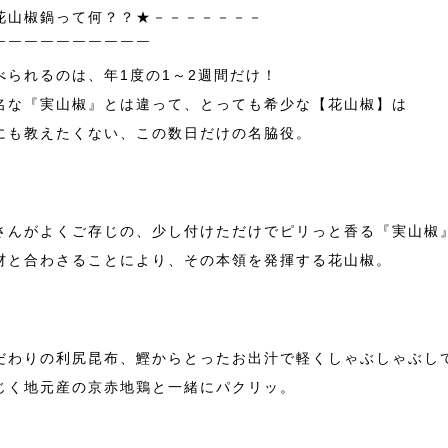
花山椒鍋って何？？★－－－－－－－
￣￣￣￣￣￣￣￣￣￣
べられるのは、年1度の1～2週間だけ！
名な『実山椒』とは違って、とっても希少な【花山椒】は
にも教えたくない、この数日だけの名脇役。
さんがよくご存じの、少し付けただけでピリっと香る『実山椒
材と合わさることにより、その本領を発揮する花山椒。
だわりの利尻昆布、鰹からとったお出汁で軽くしゃぶしゃぶし
じく地元産の京赤地鶏と一緒にパクリッ。