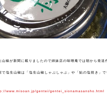
生山椒が新聞に載りましたので姉妹店の味噌庵では朝から発送作業に
宿で塩生山椒は「塩生山椒しゃぶしゃぶ」や「鮎の塩焼き」で
！
tp://www.misoan.jp/gentei/gentei_sionamasansho.html