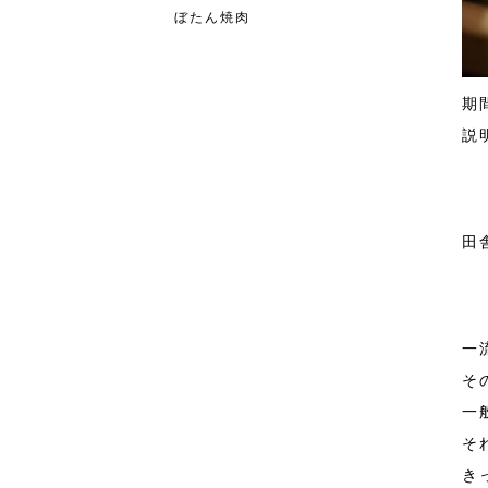
ぼたん焼肉
期
説
田
一
そ
一
そ
き