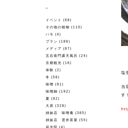
イベント
(68)
その他の植物
(110)
ハモ
(4)
プラン
(186)
メディア
(87)
五右衛門露天風呂
(24)
京都観光
(16)
体験
(2)
塩
冬
(58)
味噌
(91)
当
味噌鍋
(192)
す
夏
(92)
大原
(328)
ht
姉妹店 味噌庵
(385)
姉妹店 雲井茶屋
(55)
寂光院
(4)