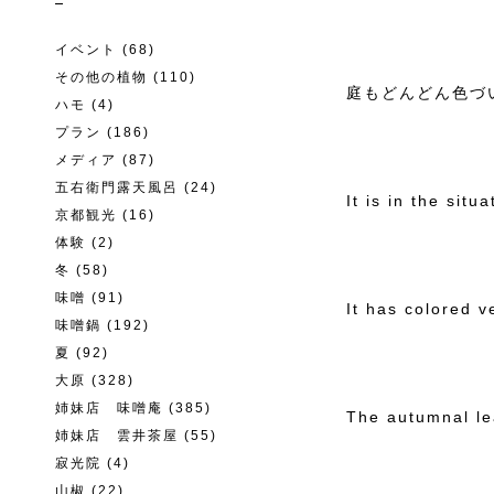
イベント
(68)
その他の植物
(110)
庭もどんどん色づ
ハモ
(4)
プラン
(186)
メディア
(87)
五右衛門露天風呂
(24)
It is in the sit
京都観光
(16)
体験
(2)
冬
(58)
味噌
(91)
It has colored 
味噌鍋
(192)
夏
(92)
大原
(328)
姉妹店 味噌庵
(385)
The autumnal lea
姉妹店 雲井茶屋
(55)
寂光院
(4)
山椒
(22)