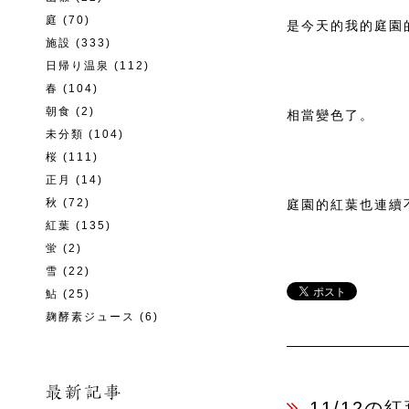
庭
(70)
是今天的我的庭園
施設
(333)
日帰り温泉
(112)
春
(104)
朝食
(2)
相當變色了。
未分類
(104)
桜
(111)
正月
(14)
秋
(72)
庭園的紅葉也連續
紅葉
(135)
蛍
(2)
雪
(22)
鮎
(25)
麹酵素ジュース
(6)
11/12の