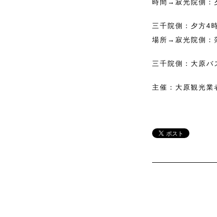
時間→寂光院側：
三千院側：夕方4時
場所→寂光院側：
三千院側：大原バ
主催：大原観光業