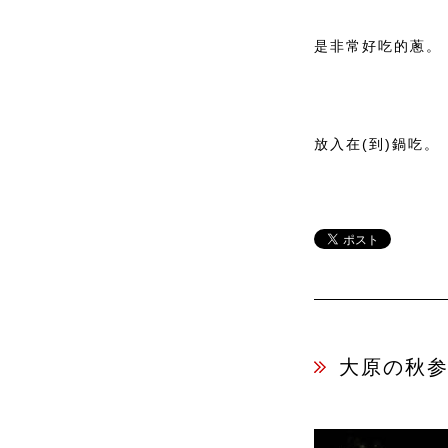
是非常好吃的蔥。
放入在(到)鍋吃。
大原の秋