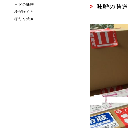
当宿の味噌
味噌の発
桜が咲くと
ぼたん焼肉