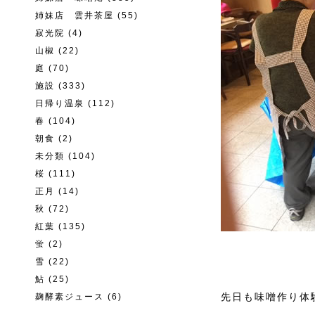
姉妹店 雲井茶屋
(55)
寂光院
(4)
山椒
(22)
庭
(70)
施設
(333)
日帰り温泉
(112)
春
(104)
朝食
(2)
未分類
(104)
桜
(111)
正月
(14)
秋
(72)
紅葉
(135)
蛍
(2)
雪
(22)
鮎
(25)
先日も味噌作り体験
麹酵素ジュース
(6)