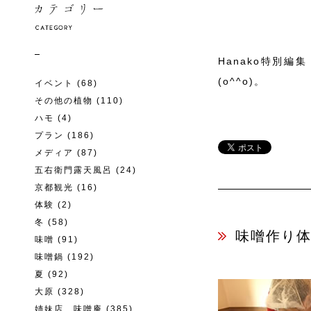
Hanako特別
(o^^o)。
イベント
(68)
その他の植物
(110)
ハモ
(4)
プラン
(186)
メディア
(87)
五右衛門露天風呂
(24)
京都観光
(16)
体験
(2)
冬
(58)
味噌作り体験
味噌
(91)
味噌鍋
(192)
夏
(92)
大原
(328)
姉妹店 味噌庵
(385)