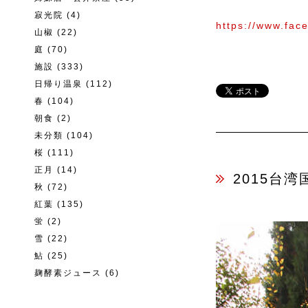
寂光院
(4)
https://www.fa
山椒
(22)
庭
(70)
施設
(333)
日帰り温泉
(112)
春
(104)
朝食
(2)
未分類
(104)
桜
(111)
正月
(14)
2015台
秋
(72)
紅葉
(135)
蛍
(2)
雪
(22)
鮎
(25)
麹酵素ジュース
(6)