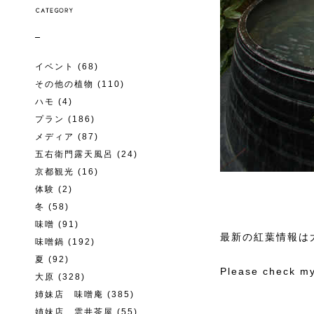
イベント
(68)
その他の植物
(110)
ハモ
(4)
プラン
(186)
メディア
(87)
五右衛門露天風呂
(24)
京都観光
(16)
体験
(2)
冬
(58)
味噌
(91)
最新の紅葉情報は大
味噌鍋
(192)
夏
(92)
Please check my
大原
(328)
姉妹店 味噌庵
(385)
姉妹店 雲井茶屋
(55)